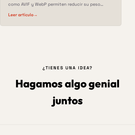
como AVIF y WebP permiten reducir su peso
drásticamente, pero la forma de servirlas también
Leer artículo
→
ha cambiado. Adiós a la transformación en
tiempo real, hola a las variantes pregeneradas.
¿TIENES UNA IDEA?
Hagamos algo genial
juntos